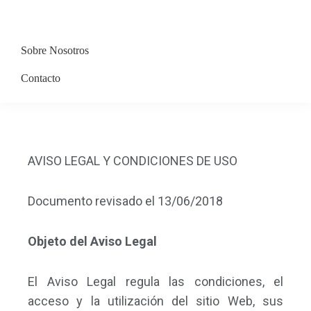
Skip
Skip
Skip
to
to
to
Yababu!
primary
main
primary
Sobre Nosotros
navigation
content
sidebar
Contacto
AVISO LEGAL Y CONDICIONES DE USO
Documento revisado el 13/06/2018
Objeto del Aviso Legal
El Aviso Legal regula las condiciones, el
acceso y la utilización del sitio Web, sus