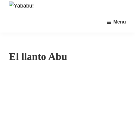
Skip
Skip
to
to
Yababu!
main
primary
Menu
content
sidebar
El llanto Abu